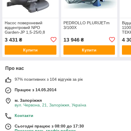
Насос поверхневий
PEDROLLO PLURIJETm
Відц
відцентровий NPO
3/100X
1100
Garden-JP 1,5-25/0,8
TEK
3 431
13 946
4 3
₴
₴
Купити
Купити
Про нас
97% позитивних з 104 відгуків за рік
Працює з 14.05.2014
м. Запоріжжя
вул. Червона, 21, Запоріжжя, Україна
Контакти
Сьогодні працює з 08:00 до 17:30
Показати весь графік роботи