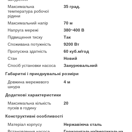
Максимальна
35 град.
температура робочої
рідини
Максимальний напір
70 м
Напруга мережі
380~400 В
Підвищення тиску
Так
Споживана потужність
9200 Вт
Пропускна здатність
60 куб.м/год
Стан
Новий
Спосіб установки насоса
Занурювальний
Габаритні і приєднувальні розміри
Довжина мережевого
4 м
шнура
Додаткові характеристики
Максимальна кількість
20
пусків в годину
Конструктивні особливості
Матеріал корпусу
Нержавіюча сталь
Встановлення насоса
Горизонтальна/вертикальна