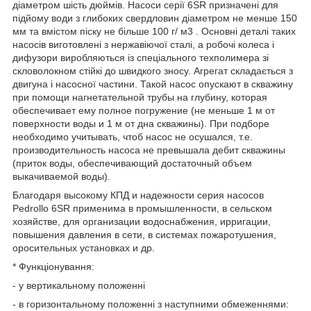
діаметром шість дюймів. Насоси серії 6SR призначені для
підйому води з глибоких свердловин діаметром не менше 150
мм та вмістом піску не більше 100 г/ м3 . Основні деталі таких
насосів виготовлені з нержавіючої сталі, а робочі колеса і
дифузори виробляються із спеціального техполимера зі
скловолокном стійкі до швидкого зносу. Агрегат складається з
двигуна і насосної частини. Такой насос опускают в скважину
при помощи нагнетательной трубы на глубину, которая
обеспечивает ему полное погружение (не меньше 1 м от
поверхности воды и 1 м от дна скважины). При подборе
необходимо учитывать, чтоб насос не осушался, т.е.
производительность насоса не превышала дебит скважины
(приток воды, обеспечивающий достаточный объем
выкачиваемой воды).
Благодаря высокому КПД и надежности серия насосов
Pedrollo 6SR применима в промышленности, в сельском
хозяйстве, для организации водоснабжения, ирригации,
повышения давления в сети, в системах пожаротушения,
оросительных установках и др.
* Функціонування:
- у вертикальному положенні
- в горизонтальному положенні з наступними обмеженнями: