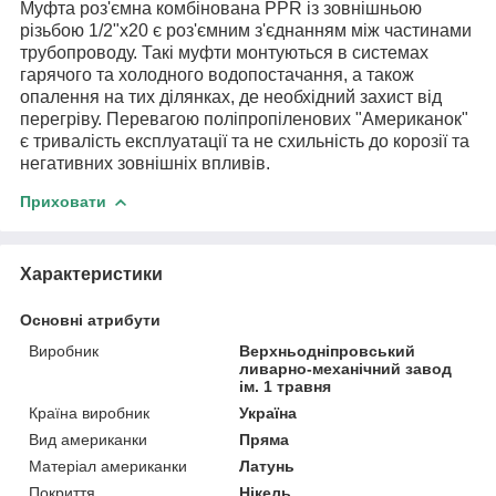
Муфта роз'ємна комбінована PPR із зовнішньою
різьбою 1/2"х20 є роз'ємним з'єднанням між частинами
трубопроводу. Такі муфти монтуються в системах
гарячого та холодного водопостачання, а також
опалення на тих ділянках, де необхідний захист від
перегріву. Перевагою поліпропіленових "Американок"
є тривалість експлуатації та не схильність до корозії та
негативних зовнішніх впливів.
Приховати
Характеристики
Основні атрибути
Виробник
Верхньодніпровський
ливарно-механічний завод
ім. 1 травня
Країна виробник
Україна
Вид американки
Пряма
Матеріал американки
Латунь
Покриття
Нікель