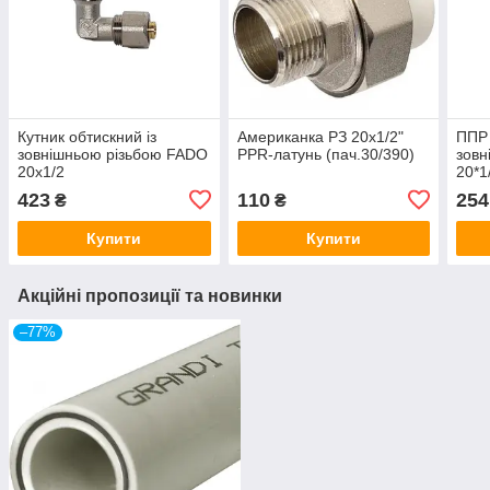
Кутник обтискний із
Американка РЗ 20х1/2"
ППР 
зовнішньою різьбою FADO
PPR-латунь (пач.30/390)
зовн
20х1/2
20*1
423
110
254
₴
₴
Купити
Купити
Акційні пропозиції та новинки
–77%