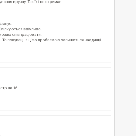
ння вручну. Так їх і не отримав.
фонує.
Спілкуються ввічливо.
можна співпрацювати.
. То покупець з цією проблемою залишиться наодинці.
тр на 16.
