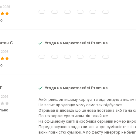
я 2026
но
нтин С.
Угода на маркетплейсі Prom.ua
 2026
но
Г.
Угода на маркетплейсі Prom.ua
 2026
Акб прийшов іншому корпусі та відповідно з іншим
На запит продавцю чому саме так відбулося.
льно
Отримав відповідь що це нова поставка акб та на с
По тех характеристикам він такий же.
На офіційному сайті виробника серійний номер виро
Перед покупкою задав питання про суміжність з ін
вони повністю суміжні. А по факту інвертор не бачи