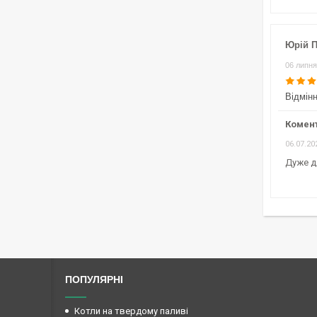
Юрій П
06 липня
Відмін
Комен
06.07.20
Дуже д
ПОПУЛЯРНІ
Котли на твердому паливі