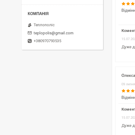
Відмін
Теплополіс
Комен
teplopolis@gmail.com
15.07.20
+380970793535
Дуже д
Олекса
09 липня
Відмін
Комен
15.07.20
Дуже д