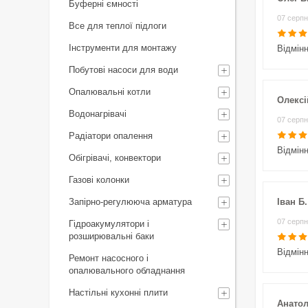
Буферні ємності
07 серпн
Все для теплої підлоги
Інструменти для монтажу
Відмін
Побутові насоси для води
Опалювальні котли
Олексі
Водонагрівачі
07 серпн
Радіатори опалення
Відмін
Обігрівачі, конвектори
Газові колонки
Запірно-регулююча арматура
Іван Б.
07 серпн
Гідроакумулятори і
розширювальні баки
Відмін
Ремонт насосного і
опалювального обладнання
Настільні кухонні плити
Анатол