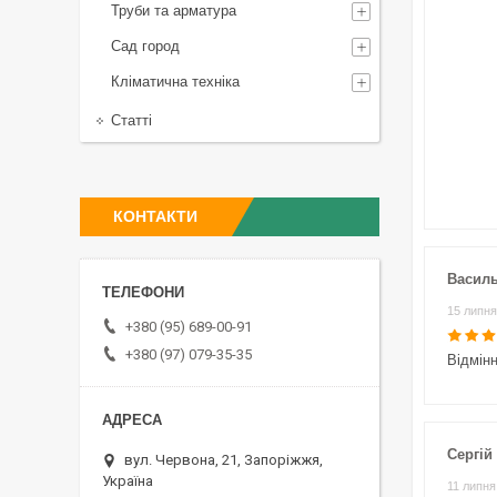
Труби та арматура
Сад город
Кліматична техніка
Статті
КОНТАКТИ
Василь
15 липня
+380 (95) 689-00-91
+380 (97) 079-35-35
Відмін
Сергій
вул. Червона, 21, Запоріжжя,
Україна
11 липня