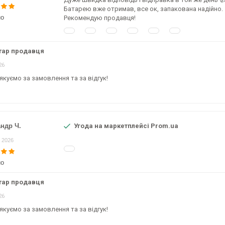
Батарею вже отримав, все ок, запакована надійно.
но
Рекомендую продавця!
тар продавця
26
якуємо за замовлення та за відгук!
ндр Ч.
Угода на маркетплейсі Prom.ua
 2026
но
тар продавця
26
якуємо за замовлення та за відгук!