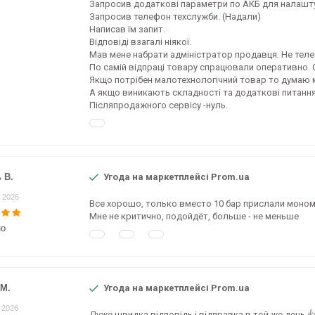
Запросив додаткові параметри по АКБ для налаштува
Запросив телефон техслужби. (Надали)
Написав їм запит.
Відповіді взагалі ніякої.
Мав мене набрати адміністратор продавця. Не теле
По самій відпраці товару спрацювали оперативно. 
Якщо потрібен малотехнологічний товар то думаю 
А якщо виникають складності та додаткові питання
Післяпродажного сервісу -нуль.
 В.
Угода на маркетплейсі Prom.ua
 2026
Все хорошо, только вместо 10 бар прислали мономе
Мне не критично, подойдёт, больше - не меньше
но
 М.
Угода на маркетплейсі Prom.ua
 2026
Дуже швидка відповідь і відправка в той же день 