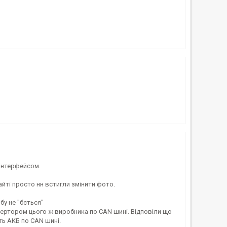
 інтерфейсом.
айті просто нн встигли змінити фото.
бу не "бється"
вертором цього ж виробника по CAN шині. Відповіли що
ть АКБ по CAN шині.