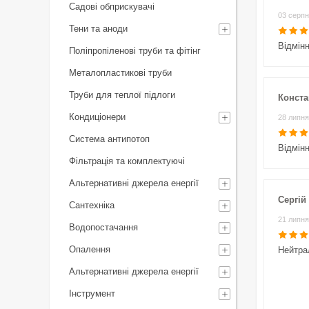
Садові обприскувачі
03 серпн
Тени та аноди
Відмін
Поліпропіленові труби та фітінг
Металопластикові труби
Труби для теплої підлоги
Конста
Кондиціонери
28 липня
Система антипотоп
Відмін
Фільтрація та комплектуючі
Альтернативні джерела енергії
Сергій 
Сантехніка
21 липня
Водопостачання
Опалення
Нейтра
Альтернативні джерела енергії
Інструмент